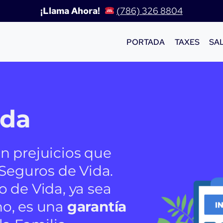
¡Llama Ahora!
(786) 326 8804
PORTADA
TAXES
SA
ida
n prejuicios que
 Seguros de Vida.
 de Vida, ya sea
o, es una
garantía