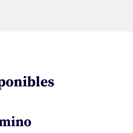
sponibles
rmino