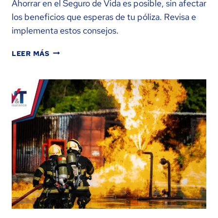
Ahorrar en el Seguro de Vida es posible, sin afectar
los beneficios que esperas de tu póliza. Revisa e
implementa estos consejos.
¿CÓMO
LEER MÁS
AHORRAR
DINERO
EN
LA
COMPRA
DE
UN
SEGURO
DE
VIDA?