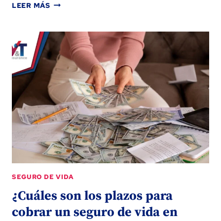
¿A
LEER MÁS
PARTIR
DE
QUÉ
EDAD
SE
PUEDE
CONTRATAR
UN
SEGURO
DE
VIDA?
SEGURO DE VIDA
¿Cuáles son los plazos para
cobrar un seguro de vida en