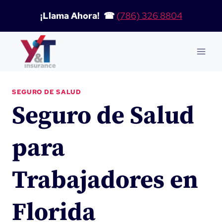
Saltar
¡Llama Ahora! ☎
(786) 326 8804
al
contenido
SEGURO DE SALUD
Seguro de Salud
para
Trabajadores en
Florida