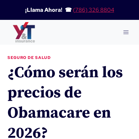
Saltar
¡Llama Ahora! ☎
(786) 326 8804
al
contenido
SEGURO DE SALUD
¿Cómo serán los
precios de
Obamacare en
2026?