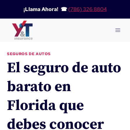
Saltar
¡Llama Ahora! ☎
(786) 326 8804
al
contenido
SEGUROS DE AUTOS
El seguro de auto
barato en
Florida que
debes conocer